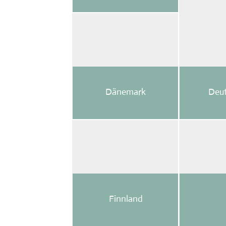
Dänemark
Deut
Finnland