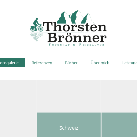
otogalerie
Referenzen
Bücher
Über mich
Leistun
Schweiz