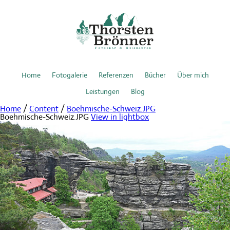
Home
Fotogalerie
Referenzen
Bücher
Über mich
Leistungen
Blog
Home
/
Content
/
Boehmische-Schweiz.JPG
Boehmische-Schweiz.JPG
View in lightbox