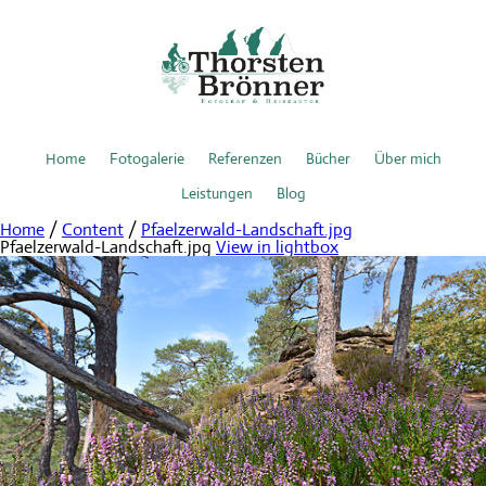
Home
Fotogalerie
Referenzen
Bücher
Über mich
Leistungen
Blog
Home
/
Content
/
Pfaelzerwald-Landschaft.jpg
Pfaelzerwald-Landschaft.jpg
View in lightbox