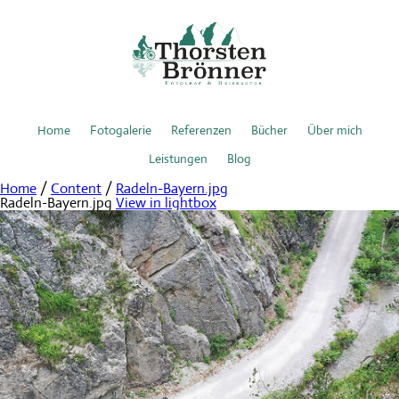
Home
Fotogalerie
Referenzen
Bücher
Über mich
Leistungen
Blog
Home
/
Content
/
Radeln-Bayern.jpg
Radeln-Bayern.jpg
View in lightbox