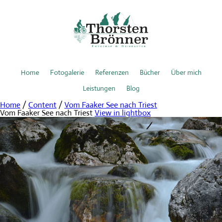
Home
Fotogalerie
Referenzen
Bücher
Über mich
Leistungen
Blog
Home
/
Content
/
Vom Faaker See nach Triest
Vom Faaker See nach Triest
View in lightbox