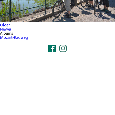
Older
Newer
Albums
Mozart-Radweg