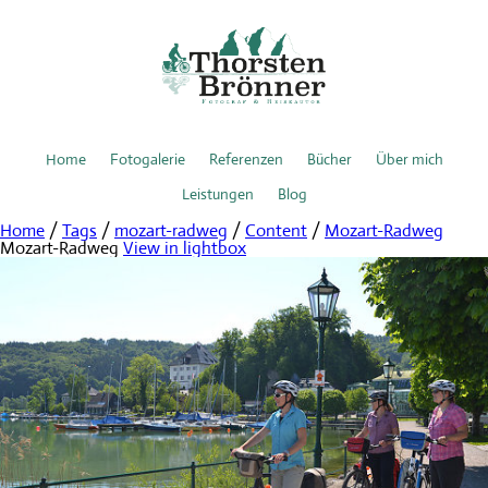
Home
Fotogalerie
Referenzen
Bücher
Über mich
Leistungen
Blog
Home
/
Tags
/
mozart-radweg
/
Content
/
Mozart-Radweg
Mozart-Radweg
View in lightbox