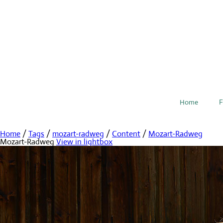
Home
F
Home
/
Tags
/
mozart-radweg
/
Content
/
Mozart-Radweg
Mozart-Radweg
View in lightbox