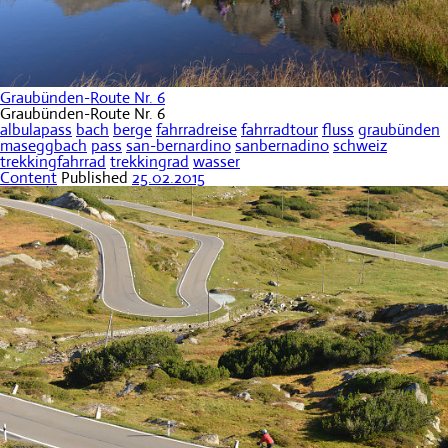
Graubünden-Route Nr. 6
Graubünden-Route Nr. 6
albulapass
bach
berge
fahrradreise
fahrradtour
fluss
graubünden
maseggbach
pass
san-bernardino
sanbernadino
schweiz
trekkingfahrrad
trekkingrad
wasser
Content
Published
25.02.2015