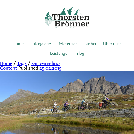
Home
Fotogalerie
Referenzen
Bücher
Über mich
Leistungen
Blog
Home
/
Tags
/
sanbernadino
Content
Published
25.02.2015