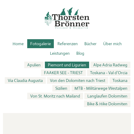
Home
Fotogalerie
Referenzen
Bücher
Über mich
Leistungen
Blog
Apulien
Piemont und Ligurien
Alpe Adria Radweg
FAAKER SEE - TRIEST
Toskana - Val d’Orcia
Via Claudia Augusta
Von den Dolomiten nach Triest
Toskana
Sizilien
MTB - Militärwege Westalpen
Von St. Moritz nach Mailand
Langlaufen Dolomiten
Bike & Hike Dolomiten