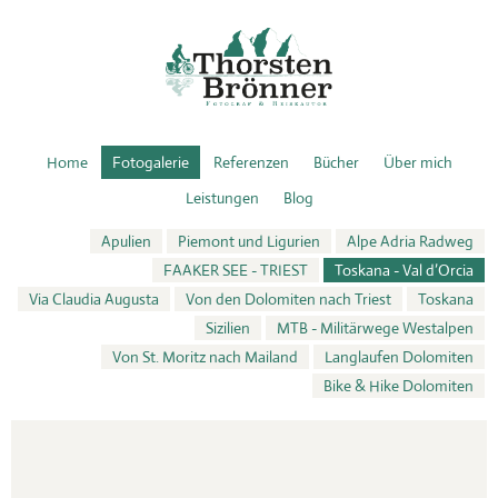
Home
Fotogalerie
Referenzen
Bücher
Über mich
Leistungen
Blog
Apulien
Piemont und Ligurien
Alpe Adria Radweg
FAAKER SEE - TRIEST
Toskana - Val d’Orcia
Via Claudia Augusta
Von den Dolomiten nach Triest
Toskana
Sizilien
MTB - Militärwege Westalpen
Von St. Moritz nach Mailand
Langlaufen Dolomiten
Bike & Hike Dolomiten