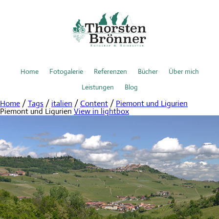
Home
Fotogalerie
Referenzen
Bücher
Über mich
Leistungen
Blog
Home
/
Tags
/
italien
/
Content
/
Piemont und Ligurien
Piemont und Ligurien
View in lightbox